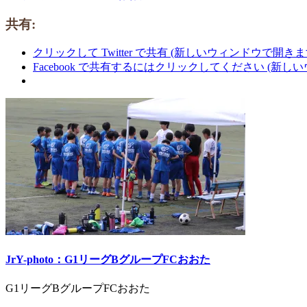
共有:
クリックして Twitter で共有 (新しいウィンドウで開きま
Facebook で共有するにはクリックしてください (新し
JrY-photo：G1リーグBグループFCおおた
G1リーグBグループFCおおた