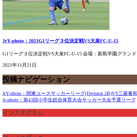
JrY-photo：2021G1リーグ３位決定戦VS大泉FC-U-15
G1リーグ３位決定戦VS大泉FC-U-15 会場：新島学園グランド 1
2021年11月21日
投稿ナビゲーション
JrY-photo：関東ユースサッカーリーグ(Division 2B)VS三菱
Jr-photo：第43回小学生総合体育大会サッカー大会予選リーグ
インスタグラム