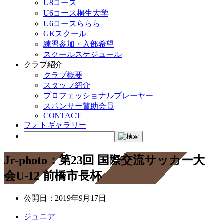
U8コース
U6コース桐生大学
U6コースららら
GKスクール
練習参加・入部希望
スクールスケジュール
クラブ紹介
クラブ概要
スタッフ紹介
プロフェッショナルプレーヤー
スポンサー賛助会員
CONTACT
フォトギャラリー
Jr-photo：第23回 国際交流サッカー大
会U-12 前橋市長杯
公開日：
2019年9月17日
ジュニア