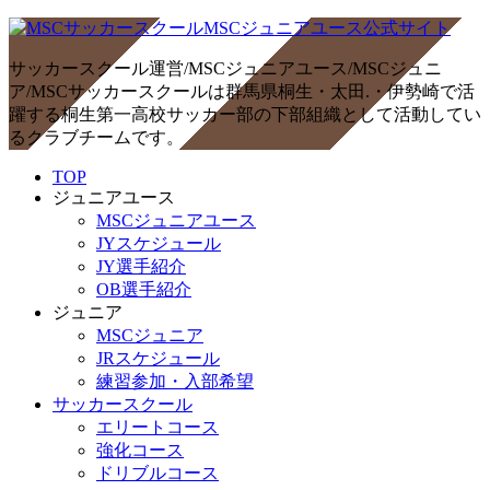
サッカースクール運営/MSCジュニアユース/MSCジュニ
ア/MSCサッカースクールは群馬県桐生・太田.・伊勢崎で活
躍する桐生第一高校サッカー部の下部組織として活動してい
るクラブチームです。
TOP
ジュニアユース
MSCジュニアユース
JYスケジュール
JY選手紹介
OB選手紹介
ジュニア
MSCジュニア
JRスケジュール
練習参加・入部希望
サッカースクール
エリートコース
強化コース
ドリブルコース