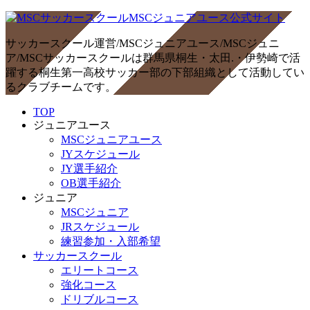
サッカースクール運営/MSCジュニアユース/MSCジュニ
ア/MSCサッカースクールは群馬県桐生・太田.・伊勢崎で活
躍する桐生第一高校サッカー部の下部組織として活動してい
るクラブチームです。
TOP
ジュニアユース
MSCジュニアユース
JYスケジュール
JY選手紹介
OB選手紹介
ジュニア
MSCジュニア
JRスケジュール
練習参加・入部希望
サッカースクール
エリートコース
強化コース
ドリブルコース