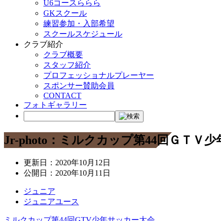
U6コースららら
GKスクール
練習参加・入部希望
スクールスケジュール
クラブ紹介
クラブ概要
スタッフ紹介
プロフェッショナルプレーヤー
スポンサー賛助会員
CONTACT
フォトギャラリー
Jr-photo：ミルクカップ第44回ＧＴ
更新日：
2020年10月12日
公開日：
2020年10月11日
ジュニア
ジュニアユース
ミルクカップ第44回GTV少年サッカー大会