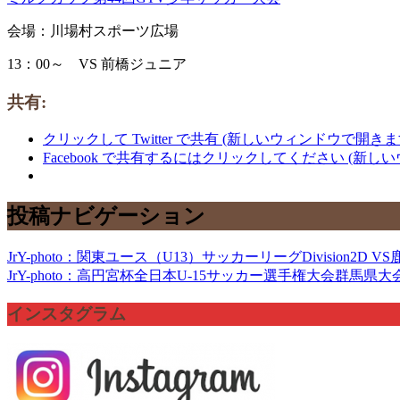
会場：川場村スポーツ広場
13：00～ VS 前橋ジュニア
共有:
クリックして Twitter で共有 (新しいウィンドウで開きま
Facebook で共有するにはクリックしてください (新し
投稿ナビゲーション
JrY-photo：関東ユース（U13）サッカーリーグDivision2D 
JrY-photo：高円宮杯全日本U-15サッカー選手権大会群馬県
インスタグラム