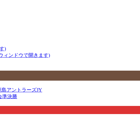
す)
いウィンドウで開きます)
VS鹿島アントラーズJY
大会準決勝