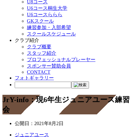
U8コース
U6コース桐生大学
U6コースららら
GKスクール
練習参加・入部希望
スクールスケジュール
クラブ紹介
クラブ概要
スタッフ紹介
プロフェッショナルプレーヤー
スポンサー賛助会員
CONTACT
フォトギャラリー
JrY-info：現6年生ジュニアユース練習
会
公開日：
2021年8月2日
ジュニアユース