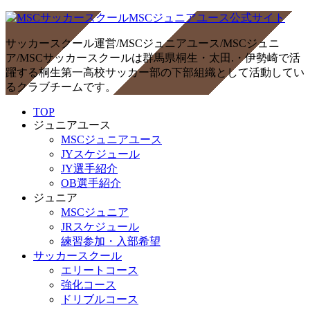
サッカースクール運営/MSCジュニアユース/MSCジュニ
ア/MSCサッカースクールは群馬県桐生・太田.・伊勢崎で活
躍する桐生第一高校サッカー部の下部組織として活動してい
るクラブチームです。
TOP
ジュニアユース
MSCジュニアユース
JYスケジュール
JY選手紹介
OB選手紹介
ジュニア
MSCジュニア
JRスケジュール
練習参加・入部希望
サッカースクール
エリートコース
強化コース
ドリブルコース