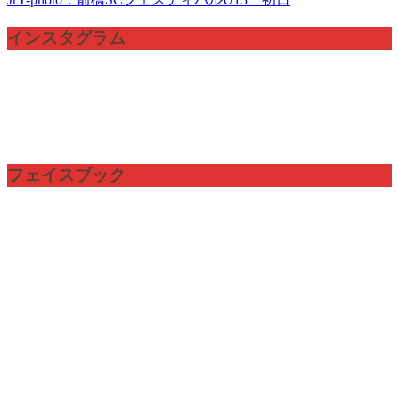
稿
インスタグラム
ナ
ビ
ゲ
ー
シ
フェイスブック
ョ
ン