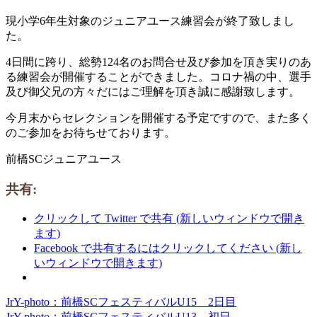
現小学6年生対象のジュニアユース練習会が終了致しまし
た。
4日間に跨り、総勢124名のお問合せ及び参加を頂き実りのあ
る練習会が開催することができました。コロナ禍の中、選手
及び御父兄の方々だにはご理解を頂き誠に感謝致します。
今月末からセレクションを開催する予定ですので、また多く
のご参加をお待ちせております。
前橋SCジュニアユース
共有:
クリックして Twitter で共有 (新しいウィンドウで開き
ます)
Facebook で共有するにはクリックしてください (新し
いウィンドウで開きます)
JrY-photo：前橋SCフェスティバルU15 2日目
投
JrY-photo：前橋SCフェスティバルU13 初日