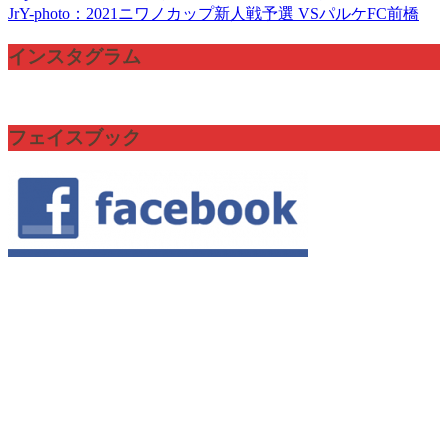
JrY-photo：2021ニワノカップ新人戦予選 VSパルケFC前橋
インスタグラム
フェイスブック