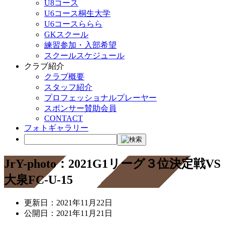
U8コース
U6コース桐生大学
U6コースららら
GKスクール
練習参加・入部希望
スクールスケジュール
クラブ紹介
クラブ概要
スタッフ紹介
プロフェッショナルプレーヤー
スポンサー賛助会員
CONTACT
フォトギャラリー
JrY-photo：2021G1リーグ３位決定戦VS
大泉FC-U-15
更新日：
2021年11月22日
公開日：
2021年11月21日