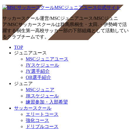
サッカースクール運営/MSCジュニアユース/MSCジュニ
ア/MSCサッカースクールは群馬県桐生・太田.・伊勢崎で活
躍する桐生第一高校サッカー部の下部組織として活動してい
るクラブチームです。
TOP
ジュニアユース
MSCジュニアユース
JYスケジュール
JY選手紹介
OB選手紹介
ジュニア
MSCジュニア
JRスケジュール
練習参加・入部希望
サッカースクール
エリートコース
強化コース
ドリブルコース