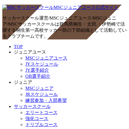
サッカースクール運営/MSCジュニアユース/MSCジュニ
ア/MSCサッカースクールは群馬県桐生・太田.・伊勢崎で活
躍する桐生第一高校サッカー部の下部組織として活動してい
るクラブチームです。
TOP
ジュニアユース
MSCジュニアユース
JYスケジュール
JY選手紹介
OB選手紹介
ジュニア
MSCジュニア
JRスケジュール
練習参加・入部希望
サッカースクール
エリートコース
強化コース
ドリブルコース