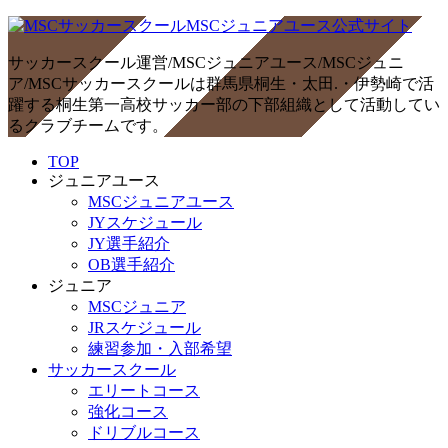
サッカースクール運営/MSCジュニアユース/MSCジュニ
ア/MSCサッカースクールは群馬県桐生・太田.・伊勢崎で活
躍する桐生第一高校サッカー部の下部組織として活動してい
るクラブチームです。
TOP
ジュニアユース
MSCジュニアユース
JYスケジュール
JY選手紹介
OB選手紹介
ジュニア
MSCジュニア
JRスケジュール
練習参加・入部希望
サッカースクール
エリートコース
強化コース
ドリブルコース