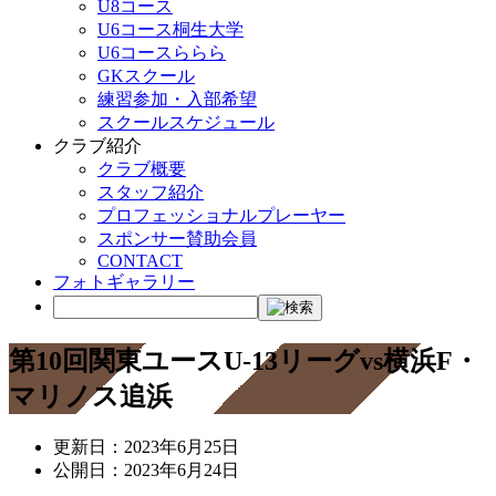
U8コース
U6コース桐生大学
U6コースららら
GKスクール
練習参加・入部希望
スクールスケジュール
クラブ紹介
クラブ概要
スタッフ紹介
プロフェッショナルプレーヤー
スポンサー賛助会員
CONTACT
フォトギャラリー
第10回関東ユースU-13リーグvs横浜F・
マリノス追浜
更新日：
2023年6月25日
公開日：
2023年6月24日