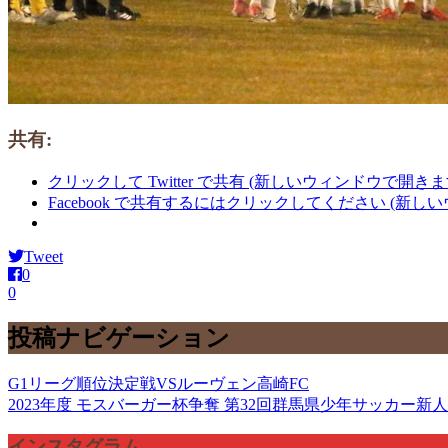
共有:
クリックして Twitter で共有 (新しいウィンドウで開きま
Facebook で共有するにはクリックしてください (新し
Tweet
0
0
投稿ナビゲーション
G1リーグ順位決定戦VSルーヴェン高崎FC
2023年度 モスバーガー杯争奪 第32回群馬県少年サッカー新
インスタグラム