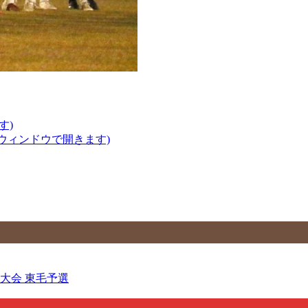
す)
いウィンドウで開きます)
人大会 東毛予選