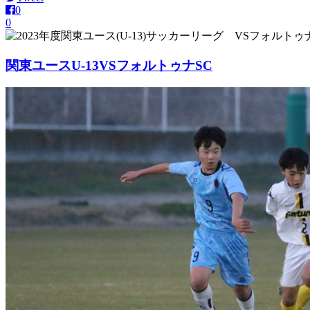
0
0
関東ユースU-13VSフォルトゥナSC