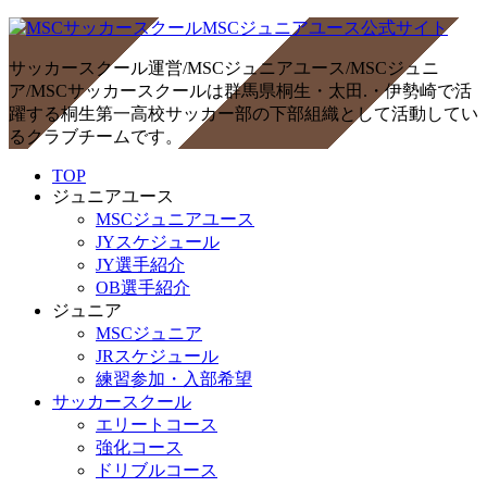
サッカースクール運営/MSCジュニアユース/MSCジュニ
ア/MSCサッカースクールは群馬県桐生・太田.・伊勢崎で活
躍する桐生第一高校サッカー部の下部組織として活動してい
るクラブチームです。
TOP
ジュニアユース
MSCジュニアユース
JYスケジュール
JY選手紹介
OB選手紹介
ジュニア
MSCジュニア
JRスケジュール
練習参加・入部希望
サッカースクール
エリートコース
強化コース
ドリブルコース