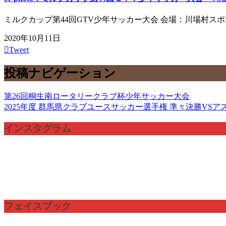
ミルクカップ第44回GTV少年サッカー大会 会場：川場村スポー
2020年10月11日
Tweet
投稿ナビゲーション
第26回桐生南ロータリークラブ杯少年サッカー大会
2025年度 群馬県クラブユースサッカー選手権 準々決勝VSア
インスタグラム
フェイスブック