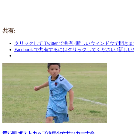
共有:
クリックして Twitter で共有 (新しいウィンドウで開きま
Facebook で共有するにはクリックしてください (新し
第25回 ポストカップ少年少女サッカー大会