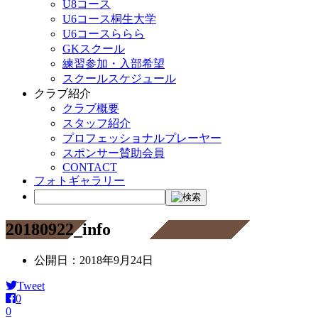
U8コース
U6コース桐生大学
U6コースららら
GKスクール
練習参加・入部希望
スクールスケジュール
クラブ紹介
クラブ概要
スタッフ紹介
プロフェッショナルプレーヤー
スポンサー賛助会員
CONTACT
フォトギャラリー
20180922_info
公開日：
2018年9月24日
Tweet
0
0