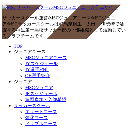
サッカースクール運営/MSCジュニアユース/MSCジュニ
ア/MSCサッカースクールは群馬県桐生・太田.・伊勢崎で活
躍する桐生第一高校サッカー部の下部組織として活動してい
るクラブチームです。
TOP
ジュニアユース
MSCジュニアユース
JYスケジュール
JY選手紹介
OB選手紹介
ジュニア
MSCジュニア
JRスケジュール
練習参加・入部希望
サッカースクール
エリートコース
強化コース
ドリブルコース