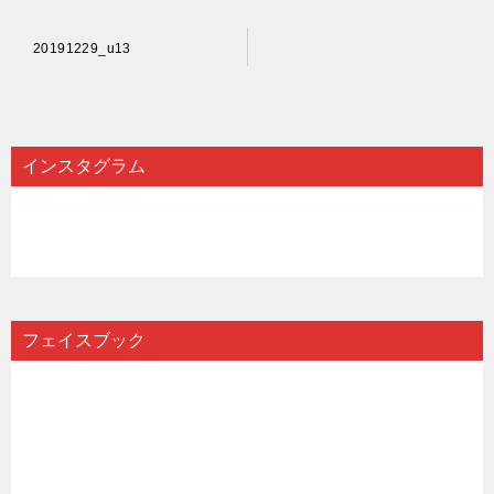
投
20191229_u13
稿
ナ
ビ
インスタグラム
ゲ
ー
シ
ョ
ン
フェイスブック