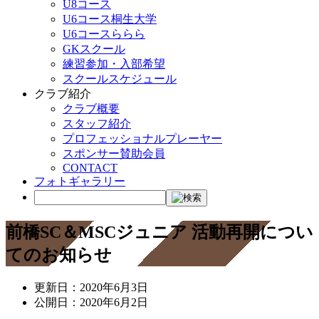
U8コース
U6コース桐生大学
U6コースららら
GKスクール
練習参加・入部希望
スクールスケジュール
クラブ紹介
クラブ概要
スタッフ紹介
プロフェッショナルプレーヤー
スポンサー賛助会員
CONTACT
フォトギャラリー
前橋SC＆MSCジュニア 活動再開につい
てのお知らせ
更新日：
2020年6月3日
公開日：
2020年6月2日