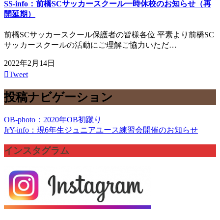
SS-info：前橋SCサッカースクール一時休校のお知らせ（再
開延期）
前橋SCサッカースクール保護者の皆様各位 平素より前橋SC
サッカースクールの活動にご理解ご協力いただ…
2022年2月14日
Tweet
投稿ナビゲーション
OB-photo：2020年OB初蹴り
JrY-info：現6年生ジュニアユース練習会開催のお知らせ
インスタグラム