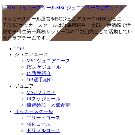
サッカースクール運営/MSCジュニアユース/MSCジュニ
ア/MSCサッカースクールは群馬県桐生・太田.・伊勢崎で活
躍する桐生第一高校サッカー部の下部組織として活動してい
るクラブチームです。
TOP
ジュニアユース
MSCジュニアユース
JYスケジュール
JY選手紹介
OB選手紹介
ジュニア
MSCジュニア
JRスケジュール
練習参加・入部希望
サッカースクール
エリートコース
強化コース
ドリブルコース