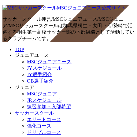
サッカースクール運営/MSCジュニアユース/MSCジュニ
ア/MSCサッカースクールは群馬県桐生・太田.・伊勢崎で活
躍する桐生第一高校サッカー部の下部組織として活動してい
るクラブチームです。
TOP
ジュニアユース
MSCジュニアユース
JYスケジュール
JY選手紹介
OB選手紹介
ジュニア
MSCジュニア
JRスケジュール
練習参加・入部希望
サッカースクール
エリートコース
強化コース
ドリブルコース