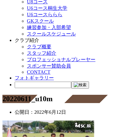
U8コース
U6コース桐生大学
U6コースららら
GKスクール
練習参加・入部希望
スクールスケジュール
クラブ紹介
クラブ概要
スタッフ紹介
プロフェッショナルプレーヤー
スポンサー賛助会員
CONTACT
フォトギャラリー
20220611_u10m
公開日：
2022年6月12日