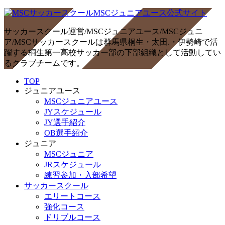
サッカースクール運営/MSCジュニアユース/MSCジュニ
ア/MSCサッカースクールは群馬県桐生・太田.・伊勢崎で活
躍する桐生第一高校サッカー部の下部組織として活動してい
るクラブチームです。
TOP
ジュニアユース
MSCジュニアユース
JYスケジュール
JY選手紹介
OB選手紹介
ジュニア
MSCジュニア
JRスケジュール
練習参加・入部希望
サッカースクール
エリートコース
強化コース
ドリブルコース