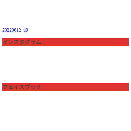
20220612_u9
投
稿
インスタグラム
ナ
ビ
ゲ
ー
フェイスブック
シ
ョ
ン