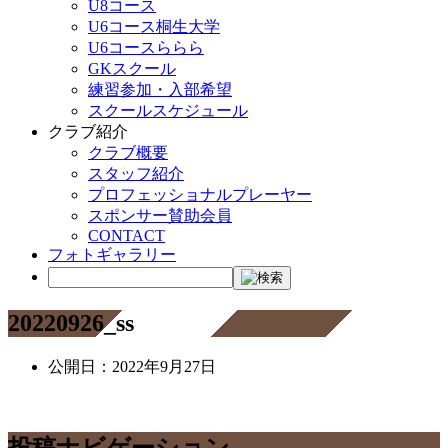
U8コース
U6コース桐生大学
U6コースららら
GKスクール
練習参加・入部希望
スクールスケジュール
クラブ紹介
クラブ概要
スタッフ紹介
プロフェッショナルプレーヤー
スポンサー賛助会員
CONTACT
フォトギャラリー
20220926_ss
公開日：
2022年9月27日
投稿ナビゲーション