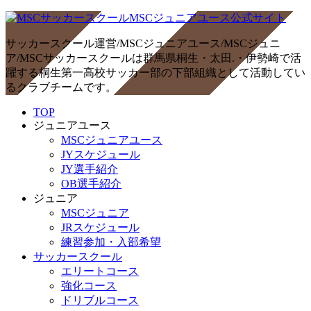
サッカースクール運営/MSCジュニアユース/MSCジュニ
ア/MSCサッカースクールは群馬県桐生・太田.・伊勢崎で活
躍する桐生第一高校サッカー部の下部組織として活動してい
るクラブチームです。
TOP
ジュニアユース
MSCジュニアユース
JYスケジュール
JY選手紹介
OB選手紹介
ジュニア
MSCジュニア
JRスケジュール
練習参加・入部希望
サッカースクール
エリートコース
強化コース
ドリブルコース