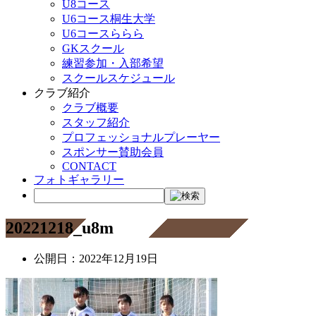
U8コース
U6コース桐生大学
U6コースららら
GKスクール
練習参加・入部希望
スクールスケジュール
クラブ紹介
クラブ概要
スタッフ紹介
プロフェッショナルプレーヤー
スポンサー賛助会員
CONTACT
フォトギャラリー
20221218_u8m
公開日：
2022年12月19日