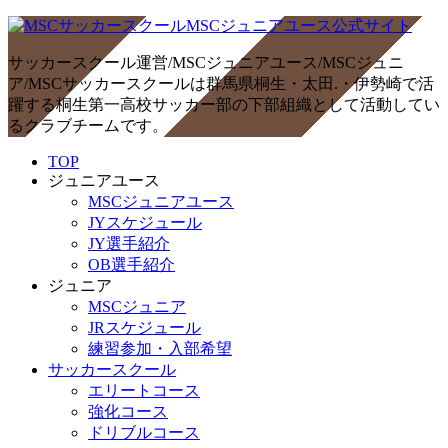
サッカースクール運営/MSCジュニアユース/MSCジュニ
ア/MSCサッカースクールは群馬県桐生・太田.・伊勢崎で活
躍する桐生第一高校サッカー部の下部組織として活動してい
るクラブチームです。
TOP
ジュニアユース
MSCジュニアユース
JYスケジュール
JY選手紹介
OB選手紹介
ジュニア
MSCジュニア
JRスケジュール
練習参加・入部希望
サッカースクール
エリートコース
強化コース
ドリブルコース